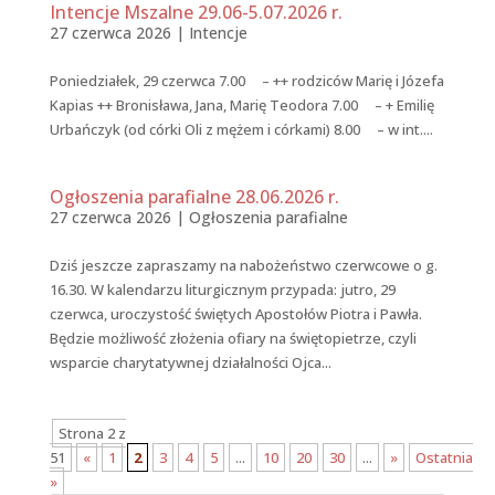
Intencje Mszalne 29.06-5.07.2026 r.
27 czerwca 2026
|
Intencje
Poniedziałek, 29 czerwca 7.00 – ++ rodziców Marię i Józefa
Kapias ++ Bronisława, Jana, Marię Teodora 7.00 – + Emilię
Urbańczyk (od córki Oli z mężem i córkami) 8.00 – w int....
Ogłoszenia parafialne 28.06.2026 r.
27 czerwca 2026
|
Ogłoszenia parafialne
Dziś jeszcze zapraszamy na nabożeństwo czerwcowe o g.
16.30. W kalendarzu liturgicznym przypada: jutro, 29
czerwca, uroczystość świętych Apostołów Piotra i Pawła.
Będzie możliwość złożenia ofiary na świętopietrze, czyli
wsparcie charytatywnej działalności Ojca...
Strona 2 z
51
«
1
2
3
4
5
...
10
20
30
...
»
Ostatnia
»