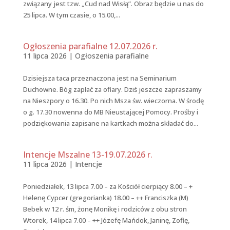
związany jest tzw. „Cud nad Wisłą”. Obraz będzie u nas do
25 lipca. W tym czasie, o 15.00,...
Ogłoszenia parafialne 12.07.2026 r.
11 lipca 2026
|
Ogłoszenia parafialne
Dzisiejsza taca przeznaczona jest na Seminarium
Duchowne. Bóg zapłać za ofiary. Dziś jeszcze zapraszamy
na Nieszpory o 16.30. Po nich Msza św. wieczorna. W środę
o g. 17.30 nowenna do MB Nieustającej Pomocy. Prośby i
podziękowania zapisane na kartkach można składać do...
Intencje Mszalne 13-19.07.2026 r.
11 lipca 2026
|
Intencje
Poniedziałek, 13 lipca 7.00 – za Kościół cierpiący 8.00 – +
Helenę Cypcer (gregorianka) 18.00 – ++ Franciszka (M)
Bebek w 12 r. śm, żonę Monikę i rodziców z obu stron
Wtorek, 14 lipca 7.00 – ++ Józefę Mańdok, Janinę, Zofię,