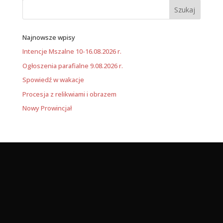
Najnowsze wpisy
Intencje Mszalne 10-16.08.2026 r.
Ogłoszenia parafialne 9.08.2026 r.
Spowiedź w wakacje
Procesja z relikwiami i obrazem
Nowy Prowincjał