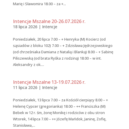
Marię i Sławomira 18.00 – za +...
Intencje Mszalne 20-26.07.2026 r.
18 lipca 2026
|
Intencje
Poniedziałek, 20 lipca 7.00 – + Henryka (M) Kocierz (od
sąsiadów z bloku 102) 7.00 – + Zdzisława Jędrzejowskiego
(od chrześniaka Damiana z Natalią i Blanką) 8.00 – + Sabinę
Piliszewską (od brata Ryśka z rodziną) 18.00 – w int.
Aleksandry z ok....
Intencje Mszalne 13-19.07.2026 r.
11 lipca 2026
|
Intencje
Poniedziałek, 13 lipca 7.00 – za Kościół cierpiący 8.00 – +
Helenę Cypcer (gregorianka) 18.00 – ++ Franciszka (M)
Bebek w 12 r. śm, żonę Monikę i rodziców z obu stron
Wtorek, 14 lipca 7.00 – ++ Józefę Mańdok, Janinę, Zofię,
Stanisława,...