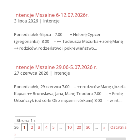
Intencje Mszalne 6-12.07.2026r.
3 lipca 2026
|
Intencje
Poniedziałek 6 lipca 7.00 – + Helenę Cypcer
(gregorianka) 8.00 – ++ Tadeusza Mazurka + żonę Marię
++ rodziców, rodzeństwo i pokrewieństwo...
Intencje Mszalne 29.06-5.07.2026 r.
27 czerwca 2026
|
Intencje
Poniedziałek, 29 czerwca 7.00 – ++ rodziców Marię i Józefa
Kapias ++ Bronisława, Jana, Marię Teodora 7.00 – + Emilię
Urbańczyk (od córki Oli z mężem i córkami) 8.00 – w int....
Strona 1 z
36
1
2
3
4
5
...
10
20
30
...
»
Ostatnia
»