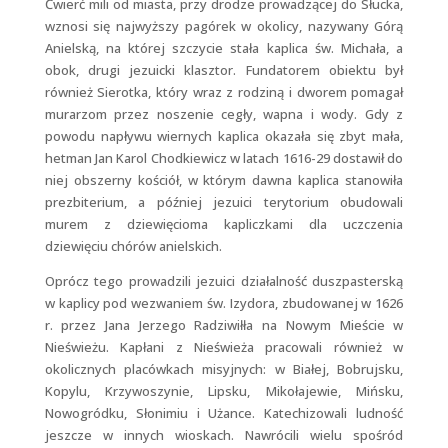
Ćwierć mili od miasta, przy drodze prowadzącej do Słucka,
wznosi się najwyższy pagórek w okolicy, nazywany Górą
Anielską, na której szczycie stała kaplica św. Michała, a
obok, drugi jezuicki klasztor. Fundatorem obiektu był
również Sierotka, który wraz z rodziną i dworem pomagał
murarzom przez noszenie cegły, wapna i wody. Gdy z
powodu napływu wiernych kaplica okazała się zbyt mała,
hetman Jan Karol Chodkiewicz w latach 1616-29 dostawił do
niej obszerny kościół, w którym dawna kaplica stanowiła
prezbiterium, a później jezuici terytorium obudowali
murem z dziewięcioma kapliczkami dla uczczenia
dziewięciu chórów anielskich.
Oprócz tego prowadzili jezuici działalność duszpasterską
w kaplicy pod wezwaniem św. Izydora, zbudowanej w 1626
r. przez Jana Jerzego Radziwiłła na Nowym Mieście w
Nieświeżu. Kapłani z Nieświeża pracowali również w
okolicznych placówkach misyjnych: w Białej, Bobrujsku,
Kopylu, Krzywoszynie, Lipsku, Mikołajewie, Mińsku,
Nowogródku, Słonimiu i Użance. Katechizowali ludność
jeszcze w innych wioskach. Nawrócili wielu spośród