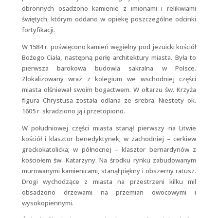
obronnych osadzono kamienie z imionami i relikwiami
świętych, którym oddano w opiekę poszczególne odcinki
fortyfikacji.
W 1584 r. poświęcono kamień węgielny pod jezuicki kościół
Bożego Ciała, następną perłę architektury miasta. Była to
pierwsza barokowa budowla sakralna w Polsce.
Zlokalizowany wraz z kolegium we wschodniej części
miasta olśniewał swoim bogactwem. W ołtarzu św. Krzyża
figura Chrystusa została odlana ze srebra. Niestety ok.
1605 r. skradziono ją i przetopiono.
W południowej części miasta stanął pierwszy na Litwie
kościół i klasztor benedyktynek; w zachodniej – cerkiew
greckokatolicka; w północnej – klasztor bernardynów z
kościołem św. Katarzyny. Na środku rynku zabudowanym
murowanymi kamienicami, stanął piękny i obszerny ratusz.
Drogi wychodzące z miasta na przestrzeni kilku mil
obsadzono drzewami na przemian owocowymi i
wysokopiennymi.