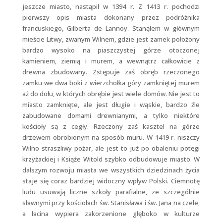
jeszcze miasto, nastąpił w 1394 r. Z 1413 r. pochodzi
pierwszy opis miasta dokonany przez podróżnika
francuskiego, Gilberta de Lannoy. Stanąłem w głównym
mieście Litwy, zwanym Wilnem, gdzie jest zamek położony
bardzo wysoko na piaszczystej górze otoczonej
kamieniem, ziemią i murem, a wewnątrz całkowicie z
drewna zbudowany. Zstępuje zaś obręb rzeczonego
zamku we dwa boki z wierzchołka góry zamkniętej murem
aż do dołu, w których obrębie jest wiele domów. Nie jest to
miasto zamknięte, ale jest długie i wąskie, bardzo źle
zabudowane domami drewnianymi, a tylko niektóre
kościoły są z cegły. Rzeczony zaś kasztel na górze
drzewem obrobionym na sposób muru. W 1419 r. niszczy
Wilno straszliwy pożar, ale jest to już po obaleniu potęgi
krzyżackiej i Książe Witold szybko odbudowuje miasto. W
dalszym rozwoju miasta we wszystkich dziedzinach życia
staje się coraz bardziej widoczny wpływ Polski. Ciemnotę
ludu usuwają liczne szkoły parafialne, ze szczególnie
sławnymi przy kościołach św. Stanisława i św. Jana na czele,
a łacina wypiera zakorzenione głęboko w kulturze