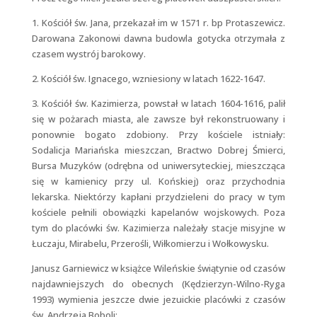
1. Kościół św. Jana, przekazał im w 1571 r. bp Protaszewicz.
Darowana Zakonowi dawna budowla gotycka otrzymała z
czasem wystrój barokowy.
2. Kościół św. Ignacego, wzniesiony w latach 1622-1647.
3. Kościół św. Kazimierza, powstał w latach 1604-1616, palił
się w pożarach miasta, ale zawsze był rekonstruowany i
ponownie bogato zdobiony. Przy kościele istniały:
Sodalicja Mariańska mieszczan, Bractwo Dobrej Śmierci,
Bursa Muzyków (odrębna od uniwersyteckiej, mieszcząca
się w kamienicy przy ul. Końskiej) oraz przychodnia
lekarska. Niektórzy kapłani przydzieleni do pracy w tym
kościele pełnili obowiązki kapelanów wojskowych. Poza
tym do placówki św. Kazimierza należały stacje misyjne w
Łuczaju, Mirabelu, Przerośli, Wiłkomierzu i Wołkowysku.
Janusz Garniewicz w książce Wileńskie świątynie od czasów
najdawniejszych do obecnych (Kędzierzyn-Wilno-Ryga
1993) wymienia jeszcze dwie jezuickie placówki z czasów
św. Andrzeja Boboli: