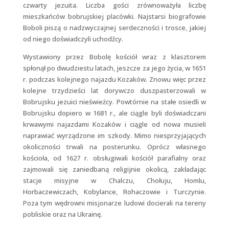
czwarty jezuita. Liczba gości zrównoważyła liczbę
mieszkańców bobrujskiej placówki. Najstarsi biografowie
Boboli piszą o nadzwyczajnej serdeczności i trosce, jakiej
od niego doświadczyli uchodźcy.
Wystawiony przez Bobolę kościół wraz z klasztorem
spłonął po dwudziestu latach, jeszcze za jego życia, w 1651
r. podczas kolejnego najazdu Kozaków. Znowu więc przez
kolejne trzydzieści lat dorywczo duszpasterzowali w
Bobrujsku jezuici nieświeżcy. Powtórnie na stałe osiedli w
Bobrujsku dopiero w 1681 r., ale ciągle byli doświadczani
krwawymi najazdami Kozaków i ciągle od nowa musieli
naprawiać wyrządzone im szkody. Mimo niesprzyjających
okoliczności trwali na posterunku. Oprócz własnego
kościoła, od 1627 r. obsługiwali kościół parafialny oraz
zajmowali się zaniedbaną religijnie okolicą, zakładając
stacje misyjne w Chalczu, Chołuju, Homlu,
Horbaczewiczach, Kobylance, Rohaczowie i Turczynie.
Poza tym wędrowni misjonarze ludowi docierali na tereny
pobliskie oraz na Ukrainę.