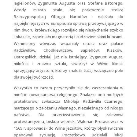
Jagiellonów, Zygmunta Augusta oraz Stefana Batorego.
Wtedy miasto stało się praktycznie stolicą
Rzeczypospolitej Obojga Narodów i należało do
najpiękniejszych w Europie. Za sprawą przebywającego w
nim dworu królewskiego rozwijało się niesłychanie szybko
i okazale, zapełniało magnaterią i cudzoziemskimi kupcami.
Wzniesiony wówczas wspaniały ratusz oraz pałace
Radziwiłłów, Chodkiewiczów, Sapiehów, Kiszków,
Ostrogskich, dzisiaj już nie istniejący. Zygmunt August,
miłośnik i znawca sztuki, stworzył w Wilnie klimat
sprzyjający artystom, którzy znaleźli tutaj wdzięczne pole
dla swojej twórczości.
Wszystko to razem przyczyniło się do zaszczepienia w
mieście nowinkarstwa religijnego. Znalazło ono możnych
protektorów, zwłaszcza Mikołaja Radziwiłła Czarnego,
marzącego o założeniu własnego, niezależnego od nikogo
państwa. Dla przeciwstawienia się zalewowi
protestantyzmu, biskup wileński Walerian Protasiewicz w
1569 r. sprowadził do Wilna jezuitów, którzy błyskawicznie
opanowali sytuację. Początkowo udzielali lekcji