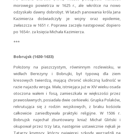
morowego powietrza w 1625 r., ale wkrótce na nowo
odzyskało dawny dobrobyt. W latach panowania króla Jana
Kazimierza doświadczyły je wojny oraz epidemie,
zwłaszcza w 1651 r. Poprawa zaczęła następować dopiero
po 1654 r. za księcia Michała Kazimierza.
***
Bobrujsk (1630-1633)
Położony na piaszczystym, równinnym rozlewisku, w
widłach Berezyny i Bobrujki, był typową dla ziem
kresowych twierdzą, mającą chronić okoliczną ludność w
razie najazdu wroga. Mała, istniejąca już w XIV wieku osada
otoczona wałem i fosą, zamieszkała w większości przez
prawosławnych, posiadała dwie cerkiewki. Grupka Polaków,
rekrutująca się z rodzin wojskowych, z braku kościoła
całkowicie zaniedbywała praktyki religijne. W 1506 r.
Bobrujsk najechał zbuntowany kniaź Michał Gliński i
okupował przez trzy lata, następnie ustawicznie nękali je
Tatarzy krymscy, którzy najwięcej szkody wyrządzili na