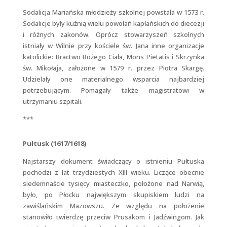
Sodalicja Mariańska młodzieży szkolnej powstała w 1573 r.
Sodalicje były kuźnią wielu powołań kapłańskich do diecezji
i różnych zakonów. Oprócz stowarzyszeń szkolnych
istniały w Wilnie przy kościele św. Jana inne organizacje
katolickie: Bractwo Bożego Ciała, Mons Pietatis i Skrzynka
św. Mikołaja, założone w 1579 r. przez Piotra Skargę.
Udzielały one materialnego wsparcia najbardziej
potrzebującym. Pomagały także magistratowi w
utrzymaniu szpitali.
***
Pułtusk (1617/1618)
Najstarszy dokument świadczący o istnieniu Pułtuska
pochodzi z lat trzydziestych XIII wieku. Liczące obecnie
siedemnaście tysięcy miasteczko, położone nad Narwią,
było, po Płocku największym skupiskiem ludzi na
zawiślańskim Mazowszu. Ze względu na położenie
stanowiło twierdzę przeciw Prusakom i Jadźwingom. Jak