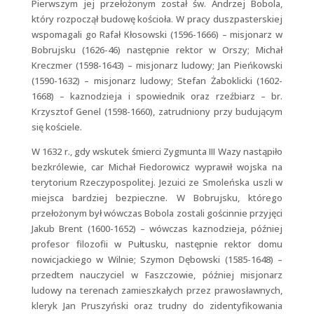
Pierwszym jej przełożonym został św. Andrzej Bobola,
który rozpoczął budowę kościoła. W pracy duszpasterskiej
wspomagali go Rafał Kłosowski (1596-1666) – misjonarz w
Bobrujsku (1626-46) następnie rektor w Orszy; Michał
Kreczmer (1598-1643) – misjonarz ludowy; Jan Pieńkowski
(1590-1632) – misjonarz ludowy; Stefan Żaboklicki (1602-
1668) – kaznodzieja i spowiednik oraz rzeźbiarz – br.
Krzysztof Genel (1598-1660), zatrudniony przy budującym
się kościele.
W 1632 r., gdy wskutek śmierci Zygmunta III Wazy nastąpiło
bezkrólewie, car Michał Fiedorowicz wyprawił wojska na
terytorium Rzeczypospolitej. Jezuici ze Smoleńska uszli w
miejsca bardziej bezpieczne. W Bobrujsku, którego
przełożonym był wówczas Bobola zostali gościnnie przyjęci
Jakub Brent (1600-1652) – wówczas kaznodzieja, później
profesor filozofii w Pułtusku, następnie rektor domu
nowicjackiego w Wilnie; Szymon Dębowski (1585-1648) –
przedtem nauczyciel w Faszczowie, później misjonarz
ludowy na terenach zamieszkałych przez prawosławnych,
kleryk Jan Pruszyński oraz trudny do zidentyfikowania