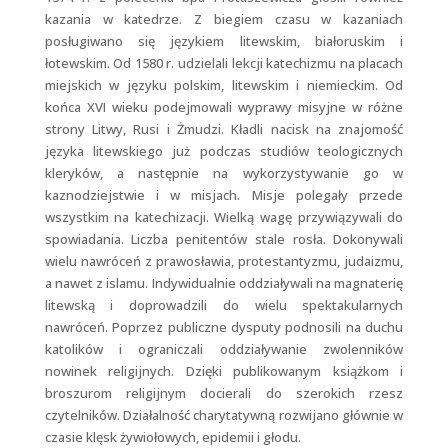
kazania w katedrze. Z biegiem czasu w kazaniach
posługiwano się językiem litewskim, białoruskim i
łotewskim. Od 1580 r. udzielali lekcji katechizmu na placach
miejskich w języku polskim, litewskim i niemieckim. Od
końca XVI wieku podejmowali wyprawy misyjne w różne
strony Litwy, Rusi i Żmudzi. Kładli nacisk na znajomość
języka litewskiego już podczas studiów teologicznych
kleryków, a następnie na wykorzystywanie go w
kaznodziejstwie i w misjach. Misje polegały przede
wszystkim na katechizacji. Wielką wagę przywiązywali do
spowiadania. Liczba penitentów stale rosła. Dokonywali
wielu nawróceń z prawosławia, protestantyzmu, judaizmu,
a nawet z islamu. Indywidualnie oddziaływali na magnaterię
litewską i doprowadzili do wielu spektakularnych
nawróceń. Poprzez publiczne dysputy podnosili na duchu
katolików i ograniczali oddziaływanie zwolenników
nowinek religijnych. Dzięki publikowanym książkom i
broszurom religijnym docierali do szerokich rzesz
czytelników. Działalność charytatywną rozwijano głównie w
czasie klęsk żywiołowych, epidemii i głodu.