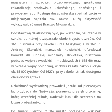
magnaterii i szlachty, przeprowadzając gruntowną
rekatolizację środowiska kalwińskiego, ariańskiego i
prawosławnego. Posługę duszpasterską spełniali także w
miejscowym szpitalu św. Ducha. Dużą aktywność
wykazywało również Bractwo Miłosierdzia.
Podstawową działalnością było, jak wszędzie, nauczanie w
szkole, do której uczęszczało około trzystu uczniów. Od
1610 r. istniała przy szkole Bursa Muzyków, a w 1620 r.
Andrzej Skorulski, marszałek kowieński, ufundował
konwikt dla ubogiej młodzieży. Biblioteka, niszczona
podczas wojen szwedzkich i moskiewskich (1655-60) oraz
w okresie wojny północnej, w chwili kasaty Zakonu liczyła
ok. 15 000 tytułów. Od 1627 r. przy szkole istniała dostępna
dla ludności apteka.
Działalność wydawniczą prowadzili jezuici od pierwszych
lat przybycia do Nieświeża, ponieważ przejęli drukarnię,
którą wcześniej Mikołaj Radziwiłł kupił dla szerzenia na
Litwie protestantyzmu.
Po śmierci Sierotki (1616) miasto podupadło wskutek