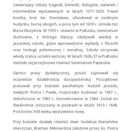
zawierający teksty tragedii, komedii, dialogów, sielanek i
intermediów wystawianych w latach 1571-1623. Paweł
Kostka, brat św. Stanisława, ufundował w osobnym
budynku, bursę ubogich, a poza tym od 1610 r. istniała też
Bursa Muzyków. W 1595 r. otwarto w Pułtusku, seminarium
duchowne, z którego klerycy zdobywali wiedzę w
jezuickiej szkole, gdzie wprowadzono wykłady z filozofii
oraz teologii polemicznej i moralnej. Szkoła otrzymała
wtedy status uczelni wyższej. W latach 1626-37 w Pułtusku
mieściło się przejściowo również Seminarium Papieskie.
Oprócz pracy dydaktycznej, jezuici zajmowali się
oczywiście działalnością duszpasterską. Początkowo
pracowali przy kościele parafialnym. Kościół jezuicki,
świętych Piotra i Pawła, rozpoczęto budować w 1567 r.,
dokończono w 1583 r., konsekrowano w 1584. Został on
dwukrotnie zniszczony w pożarach w latach 1613 i 1646.
Pod koniec XVII wieku wystawiono nowy.
Przy kościele działały również dwie Sodalicje Mariańskie
mieszczan, Bractwo Miłosierdzia założone przez ks. Piotra