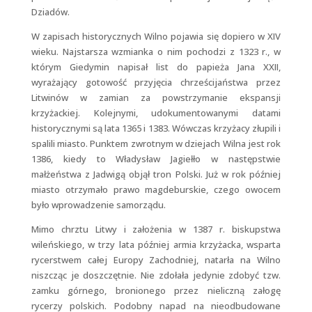
Dziadów.
W zapisach historycznych Wilno pojawia się dopiero w XIV
wieku. Najstarsza wzmianka o nim pochodzi z 1323 r., w
którym Giedymin napisał list do papieża Jana XXII,
wyrażający gotowość przyjęcia chrześcijaństwa przez
Litwinów w zamian za powstrzymanie ekspansji
krzyżackiej. Kolejnymi, udokumentowanymi datami
historycznymi są lata 1365 i 1383. Wówczas krzyżacy złupili i
spalili miasto. Punktem zwrotnym w dziejach Wilna jest rok
1386, kiedy to Władysław Jagiełło w następstwie
małżeństwa z Jadwigą objął tron Polski. Już w rok później
miasto otrzymało prawo magdeburskie, czego owocem
było wprowadzenie samorządu.
Mimo chrztu Litwy i założenia w 1387 r. biskupstwa
wileńskiego, w trzy lata później armia krzyżacka, wsparta
rycerstwem całej Europy Zachodniej, natarła na Wilno
niszcząc je doszczętnie. Nie zdołała jedynie zdobyć tzw.
zamku górnego, bronionego przez nieliczną załogę
rycerzy polskich. Podobny napad na nieodbudowane