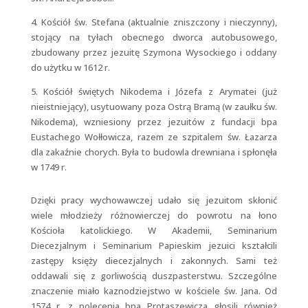
4. Kościół św. Stefana (aktualnie zniszczony i nieczynny),
stojący na tyłach obecnego dworca autobusowego,
zbudowany przez jezuitę Szymona Wysockiego i oddany
do użytku w 1612 r.
5. Kościół świętych Nikodema i Józefa z Arymatei (już
nieistniejący), usytuowany poza Ostrą Bramą (w zaułku św.
Nikodema), wzniesiony przez jezuitów z fundacji bpa
Eustachego Wołłowicza, razem ze szpitalem św. Łazarza
dla zakaźnie chorych. Była to budowla drewniana i spłonęła
w 1749 r.
Dzięki pracy wychowawczej udało się jezuitom skłonić
wiele młodzieży różnowierczej do powrotu na łono
Kościoła katolickiego. W Akademii, Seminarium
Diecezjalnym i Seminarium Papieskim jezuici kształcili
zastępy księży diecezjalnych i zakonnych. Sami też
oddawali się z gorliwością duszpasterstwu. Szczególne
znaczenie miało kaznodziejstwo w kościele św. Jana. Od
1574 r. z polecenia bpa Protaszewicza głosili również