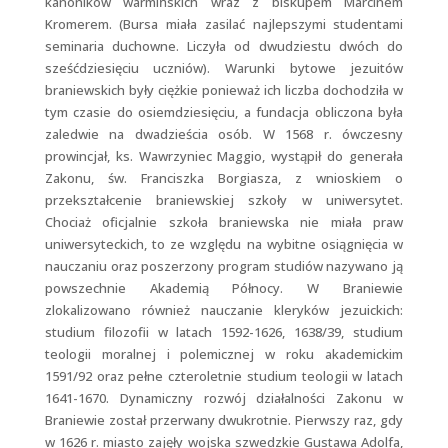
kanoników warmińskich wraz z biskupem Marcinem
Kromerem. (Bursa miała zasilać najlepszymi studentami
seminaria duchowne. Liczyła od dwudziestu dwóch do
sześćdziesięciu uczniów). Warunki bytowe jezuitów
braniewskich były ciężkie ponieważ ich liczba dochodziła w
tym czasie do osiemdziesięciu, a fundacja obliczona była
zaledwie na dwadzieścia osób. W 1568 r. ówczesny
prowincjał, ks. Wawrzyniec Maggio, wystąpił do generała
Zakonu, św. Franciszka Borgiasza, z wnioskiem o
przekształcenie braniewskiej szkoły w uniwersytet.
Chociaż oficjalnie szkoła braniewska nie miała praw
uniwersyteckich, to ze względu na wybitne osiągnięcia w
nauczaniu oraz poszerzony program studiów nazywano ją
powszechnie Akademią Północy. W Braniewie
zlokalizowano również nauczanie kleryków jezuickich:
studium filozofii w latach 1592-1626, 1638/39, studium
teologii moralnej i polemicznej w roku akademickim
1591/92 oraz pełne czteroletnie studium teologii w latach
1641-1670. Dynamiczny rozwój działalności Zakonu w
Braniewie został przerwany dwukrotnie. Pierwszy raz, gdy
w 1626 r. miasto zajęły wojska szwedzkie Gustawa Adolfa,