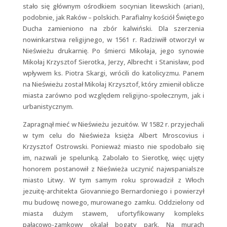
stało się głównym ośrodkiem socynian litewskich (arian),
podobnie, jak Raków – polskich. Parafialny kościół Świętego
Ducha zamieniono na zbór kalwiński. Dla szerzenia
nowinkarstwa religijnego, w 1561 r. Radziwiłł otworzył w
Nieświeżu drukarnię. Po śmierci Mikołaja, jego synowie
Mikołaj Krzysztof Sierotka, Jerzy, Albrecht i Stanisław, pod
wpływem ks. Piotra Skargi, wrócili do katolicyzmu. Panem
na Nieświeżu został Mikołaj Krzysztof, który zmienił oblicze
miasta zarówno pod względem religijno-społecznym, jak i
urbanistycznym.
Zapragnął mieć w Nieświeżu jezuitów. W 1582 r. przyjechali
w tym celu do Nieświeża księża Albert Mroscovius i
Krzysztof Ostrowski. Ponieważ miasto nie spodobało się
im, nazwali je spelunką. Zabolało to Sierotkę, więc ujęty
honorem postanowił z Nieświeża uczynić najwspanialsze
miasto Litwy. W tym samym roku sprowadził z Włoch
jezuitę-architekta Giovanniego Bernardoniego i powierzył
mu budowę nowego, murowanego zamku. Oddzielony od
miasta dużym stawem, ufortyfikowany kompleks
pałacowo-zamkowy okalał bogaty park. Na murach