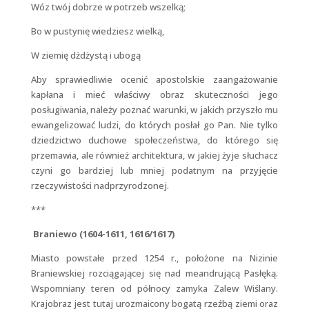
Wóz twój dobrze w potrzeb wszelką;
Bo w pustynię wiedziesz wielką,
W ziemię dżdżystą i ubogą
Aby sprawiedliwie ocenić apostolskie zaangażowanie
kapłana i mieć właściwy obraz skuteczności jego
posługiwania, należy poznać warunki, w jakich przyszło mu
ewangelizować ludzi, do których posłał go Pan. Nie tylko
dziedzictwo duchowe społeczeństwa, do którego się
przemawia, ale również architektura, w jakiej żyje słuchacz
czyni go bardziej lub mniej podatnym na przyjęcie
rzeczywistości nadprzyrodzonej.
***
Braniewo (1604-1611, 1616/1617)
Miasto powstałe przed 1254 r., położone na Nizinie
Braniewskiej rozciągającej się nad meandrującą Pasłęką.
Wspomniany teren od północy zamyka Zalew Wiślany.
Krajobraz jest tutaj urozmaicony bogatą rzeźbą ziemi oraz