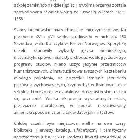
szkołę zamknięto na dziesięć lat. Powtórna przerwa została
spowodowana również wojną ze Szwecją w latach 1655-
1658.
Szkoły braniewskie miały charakter międzynarodowy. Na
przełomie XVI i XVII wieku studiowało w nich ok. 150
Szwedów, wielu Duńczyków, Finów i Norwegów. Specyfikę
uczelni stanowiły wykłady języka niemieckiego,
matematyki, śpiewu i dialektyki chociaż według jezuickiego
programu studiów miano uczyć jedynie przedmiotów
humanistycznych. Z instytucji towarzyszących kształceniu
młodego pokolenia, od początku istnienia jezuickich
placówek wychowawczych, czynny był w Braniewie teatr
szkolny, którego roli w działalności duszpasterskiej nie da
się przecenić. Wielka ekspresja wystawianych sztuk,
przeważnie moralitetów, w sposób niezauważalny
zmieniała sposób myślenia tak widzów jak i artystów.
Chlubą uczelni była miejscowa, wielka na owe czasy
biblioteka. Pierwszy katalog, alfabetyczny i tematyczny
sporządzono już w 1570 r. Podczas inwazji szwedzkiej w