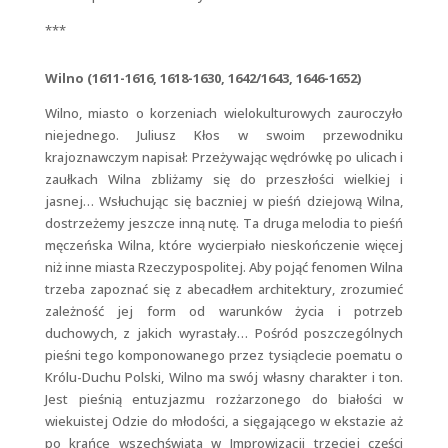
***
Wilno (1611-1616, 1618-1630, 1642/1643, 1646-1652)
Wilno, miasto o korzeniach wielokulturowych zauroczyło
niejednego. Juliusz Kłos w swoim przewodniku
krajoznawczym napisał: Przeżywając wędrówkę po ulicach i
zaułkach Wilna zbliżamy się do przeszłości wielkiej i
jasnej… Wsłuchując się baczniej w pieśń dziejową Wilna,
dostrzeżemy jeszcze inną nutę. Ta druga melodia to pieśń
męczeńska Wilna, które wycierpiało nieskończenie więcej
niż inne miasta Rzeczypospolitej. Aby pojąć fenomen Wilna
trzeba zapoznać się z abecadłem architektury, zrozumieć
zależność jej form od warunków życia i potrzeb
duchowych, z jakich wyrastały… Pośród poszczególnych
pieśni tego komponowanego przez tysiąclecie poematu o
Królu-Duchu Polski, Wilno ma swój własny charakter i ton.
Jest pieśnią entuzjazmu rozżarzonego do białości w
wiekuistej Odzie do młodości, a sięgającego w ekstazie aż
po krańce wszechświata w Improwizacji trzeciej części