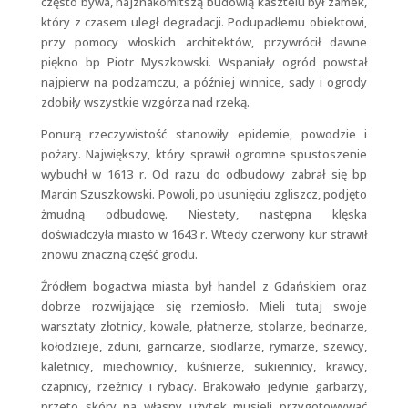
często bywa, najznakomitszą budowlą kasztelu był zamek,
który z czasem uległ degradacji. Podupadłemu obiektowi,
przy pomocy włoskich architektów, przywrócił dawne
piękno bp Piotr Myszkowski. Wspaniały ogród powstał
najpierw na podzamczu, a później winnice, sady i ogrody
zdobiły wszystkie wzgórza nad rzeką.
Ponurą rzeczywistość stanowiły epidemie, powodzie i
pożary. Największy, który sprawił ogromne spustoszenie
wybuchł w 1613 r. Od razu do odbudowy zabrał się bp
Marcin Szuszkowski. Powoli, po usunięciu zgliszcz, podjęto
żmudną odbudowę. Niestety, następna klęska
doświadczyła miasto w 1643 r. Wtedy czerwony kur strawił
znowu znaczną część grodu.
Źródłem bogactwa miasta był handel z Gdańskiem oraz
dobrze rozwijające się rzemiosło. Mieli tutaj swoje
warsztaty złotnicy, kowale, płatnerze, stolarze, bednarze,
kołodzieje, zduni, garncarze, siodlarze, rymarze, szewcy,
kaletnicy, miechownicy, kuśnierze, sukiennicy, krawcy,
czapnicy, rzeźnicy i rybacy. Brakowało jedynie garbarzy,
przeto skóry na własny użytek musieli przygotowywać