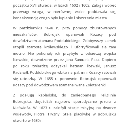
początku XVII stulecia, w latach 1602 i 1603. Załoga wobec
przewagi wroga, w nierównej walce poddawała się,
konsekwencją czego było łupienie i niszczenie miasta.
W październiku 1648 r., przy pomocy zbuntowanych
mieszkańców, Bobrujsk opanowali Kozacy pod
dowództwem atamana Poddubickiego. Zdobywszy zamek
utopili starostę królewskiego i ufortyfikowali się tam
mocno. Nie pokonały ich przybyłe z odsieczą wojska
litewskie, dowodzone przez Jana Samuela Paca. Dopiero
po roku twierdzę odzyskał hetman litewski, Janusz
Radziwiłł. Poddubickiego wbito na pal, inni Kozacy ratowali
się ucieczką. W 1655 r. ponownie Bobrujsk opanowali
Kozacy pod dowództwem atamana Iwana Zołotareńki.
Z posługą kapłańską, do zaniedbanego religijnie
Bobrujska, dojeżdżali najpierw sporadycznie jezuici z
Nieświeża. W 1623 r. założyli stację misyjną na dworze
wojewody, Piotra Tryzny. Stałą placówkę w Bobrujsku
otwarto w 1630 r.