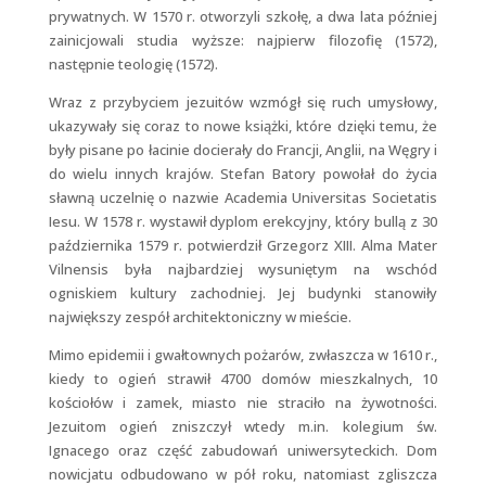
prywatnych. W 1570 r. otworzyli szkołę, a dwa lata później
zainicjowali studia wyższe: najpierw filozofię (1572),
następnie teologię (1572).
Wraz z przybyciem jezuitów wzmógł się ruch umysłowy,
ukazywały się coraz to nowe książki, które dzięki temu, że
były pisane po łacinie docierały do Francji, Anglii, na Węgry i
do wielu innych krajów. Stefan Batory powołał do życia
sławną uczelnię o nazwie Academia Universitas Societatis
Iesu. W 1578 r. wystawił dyplom erekcyjny, który bullą z 30
października 1579 r. potwierdził Grzegorz XIII. Alma Mater
Vilnensis była najbardziej wysuniętym na wschód
ogniskiem kultury zachodniej. Jej budynki stanowiły
największy zespół architektoniczny w mieście.
Mimo epidemii i gwałtownych pożarów, zwłaszcza w 1610 r.,
kiedy to ogień strawił 4700 domów mieszkalnych, 10
kościołów i zamek, miasto nie straciło na żywotności.
Jezuitom ogień zniszczył wtedy m.in. kolegium św.
Ignacego oraz część zabudowań uniwersyteckich. Dom
nowicjatu odbudowano w pół roku, natomiast zgliszcza