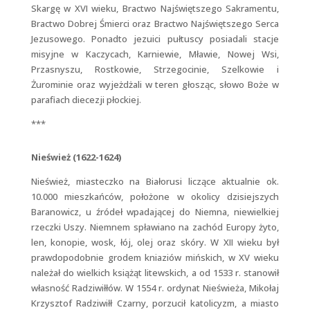
Skargę w XVI wieku, Bractwo Najświętszego Sakramentu,
Bractwo Dobrej Śmierci oraz Bractwo Najświętszego Serca
Jezusowego. Ponadto jezuici pułtuscy posiadali stacje
misyjne w Kaczycach, Karniewie, Mławie, Nowej Wsi,
Przasnyszu, Rostkowie, Strzegocinie, Szelkowie i
Żurominie oraz wyjeżdżali w teren głosząc, słowo Boże w
parafiach diecezji płockiej.
***
Nieśwież (1622-1624)
Nieśwież, miasteczko na Białorusi liczące aktualnie ok.
10.000 mieszkańców, położone w okolicy dzisiejszych
Baranowicz, u źródeł wpadającej do Niemna, niewielkiej
rzeczki Uszy. Niemnem spławiano na zachód Europy żyto,
len, konopie, wosk, łój, olej oraz skóry. W XII wieku był
prawdopodobnie grodem kniaziów mińskich, w XV wieku
należał do wielkich książąt litewskich, a od 1533 r. stanowił
własność Radziwiłłów. W 1554 r. ordynat Nieświeża, Mikołaj
Krzysztof Radziwiłł Czarny, porzucił katolicyzm, a miasto