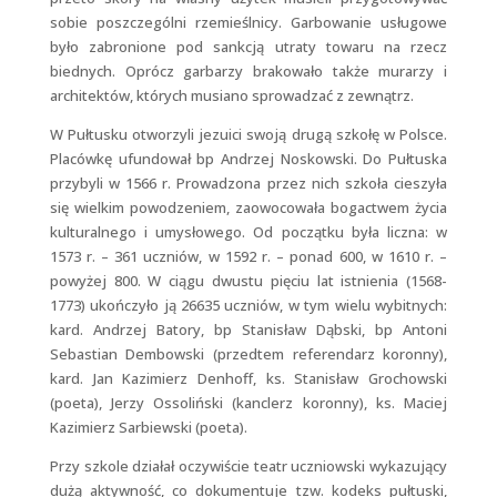
sobie poszczególni rzemieślnicy. Garbowanie usługowe
było zabronione pod sankcją utraty towaru na rzecz
biednych. Oprócz garbarzy brakowało także murarzy i
architektów, których musiano sprowadzać z zewnątrz.
W Pułtusku otworzyli jezuici swoją drugą szkołę w Polsce.
Placówkę ufundował bp Andrzej Noskowski. Do Pułtuska
przybyli w 1566 r. Prowadzona przez nich szkoła cieszyła
się wielkim powodzeniem, zaowocowała bogactwem życia
kulturalnego i umysłowego. Od początku była liczna: w
1573 r. – 361 uczniów, w 1592 r. – ponad 600, w 1610 r. –
powyżej 800. W ciągu dwustu pięciu lat istnienia (1568-
1773) ukończyło ją 26635 uczniów, w tym wielu wybitnych:
kard. Andrzej Batory, bp Stanisław Dąbski, bp Antoni
Sebastian Dembowski (przedtem referendarz koronny),
kard. Jan Kazimierz Denhoff, ks. Stanisław Grochowski
(poeta), Jerzy Ossoliński (kanclerz koronny), ks. Maciej
Kazimierz Sarbiewski (poeta).
Przy szkole działał oczywiście teatr uczniowski wykazujący
dużą aktywność, co dokumentuje tzw. kodeks pułtuski,