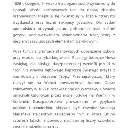
1626 r. księgozbiór wraz z katalogami został wywieziony do
Uppsali. Wśród zachowanych tam do dzisiaj zbiorów
braniewskich znajdują się inkunabuły w liczbie czterystu
trzydziestu oraz liczne rękopisy jezuickie. Dla zadań
apostolskich otrzymali jezuici pofranciszkański, kościół
gotycki, pod wezwaniem Wniebowzięcia NMP, który z
biegiem czasu ubogacili elementami barokowymi.
Poza tym, na gruntach stanowiących uposażenie szkoły,
przy drodze do rybackiej wioski Passargi (obecnie Nowa
Pasłęka), dla obsługi duszpasterskiej wznieśli jezuici w
1651 r. z drewna dębowego kapliczkę Świętego Krzyża z
namalowanym obrazem Trójcy Przenajświętszej, który
cieszył się na Warmii powszechnym kultem. Obraz
znieważony w 1627 r. przewieziono do Warszawy. Ponadto
umacniali katolicyzm przez misje ludowe na Warmii i w
Kurlandii. Duszpasterstwo prowadzono w językach
polskim i niemieckim. Aktywna była również Sodalicja
Mariańska studentów, założona w 1571 r., która już po
czterech latach, z powodu nadmiernej liczby członków,
została podzielona na trzy.