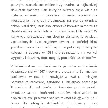
początku warunki materialne były trudne, a najbardziej
dokuczała ciasnota. Sale lekcyjne okazały się o wiele za
małe w stosunku do potrzeb. Ponieważ protestanccy
mieszczanie nie chcieli przyjmować na stancję uczniów
szkoły katolickiej, musiano otworzyć konwikt mimo że ta
działalność nie wchodziła w program jezuickich zadań. W
konwikcie, przeznaczonym głównie dla szlachty polskiej,
zatrudnionych było najpierw dwóch, a później kilku
jezuitów. Pierwotnie mieścił się on w północnym skrzydle
kolegium i dopiero w 1589 r. przeznaczono na ów cel
wygodny i obszerny dom, mogący pomieścić 100 chłopców.
Z latami zakres promieniowania jezuitów w Braniewie
powiększał się: w 1567 r. otwarto diecezjalne Seminarium
Duchowne; w 1569 r. – nowicjat; w 1578 r. – misyjne
Seminarium Papieskie, założone z inicjatywy Antoniego
Possevina dla młodzieży z terenów protestanckich.
(Młodzież ta, po ukończeniu studiów, miała wrócić do
swoich krajów i pracować nad ich rekatolizacją); w 1582 r. –
bursę dla ubogich studentów ufundowaną przez