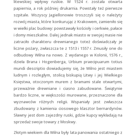
litewskiej wpływy ruskie. W 1524 r. została otwarta
papiernia, a rok później drukarnia. Powstały też pierwsze
szpitale. Wszyscy Jagiellonowie troszczyli się o należyty
rozwój miasta, które konkurując z Krakowem, zamieniło się
w wielki plac budowy: powstawały kościoły i cerkwie, pałace
i domy mieszkalne. Dalej jednak miasto w swojej masie nie
zatraciło charakteru drewnianego toteż doświadczały je
liczne pożary, zwłaszcza te z 1513 i 1557 r. Zmusiły one do
odbudowy Wilna na nowo. Z wydanego w Kolonii, 1576 r.,
dzieła Brana i Hogenberga, Urbium praecipuarum totius
mundi descriptio dowiadujemy się, że Wilno jest miastem
ludnym i rozległym, stolicą biskupią Litwy i jej Wielkiego
Księstwa, otoczonym murem z bramami stale otwartymi,
przeważnie drewniane i ciasno zabudowane. Świątynie
bardzo liczne, w większości murowane, przeznaczone dla
wyznawców różnych religii. Wspaniały jest zwłaszcza
zbudowany z kamienia ciosowego klasztor bernardynów.
Sławny jest dom zajezdny ruski, gdzie kupcy wykładają na
sprzedaż swoje towary z Moskwy.
Złotym wiekiem dla Wilna były lata panowania ostatniego z