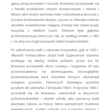
gęstą siecią strumieni i rzeczek. Braniewo utrzymywało się
z handlu produktami rolnymi dostarczanymi z Warmii i
Mazur. Jako miasto portowe miało rozbudowaną łączność z
licznymi środowiskami obcymi, a przez to chłonęło również
wszelkie nowinkarstwo religijne. Dotarły tam nawet prądy
husyckie z dalekich Czech. Efektem była głęboka
protestantyzacja mieszczan tak, że według notatki z 1455
r. na ulicy nie mógł się pojawić żaden ksiądz katolicki.
Po zakończeniu walk z zakonem krzyżackim, gdy w 1525 r.
Albrecht Hohenzollern złożył hołd Zygmuntowi Staremu
poddając się władzy królów polskich, przez sto lat
Braniewo przeżywało okres rozwoju i bogactwa. W celu
przeciwstawienia się dominującemu bezwzględnie
protestantyzmowi kard. Stanisław Hozjusz ufundował
kolegium jezuickie. Pierwszych dziewięciu jezuitów
przybyło do Lidzbarka 2 listopada 1564 r. 8 stycznia 1565 r.
przenieśli się do Braniewa, zamieszkali w klasztorze
pofranciszkańskim i otwarli szkołę, jako pierwszą stałą
placówkę Zakonu w Polsce. Mimo pierwotnych trudności
wewnętrznych, szybko nabrała ona rozmachu chociaż z