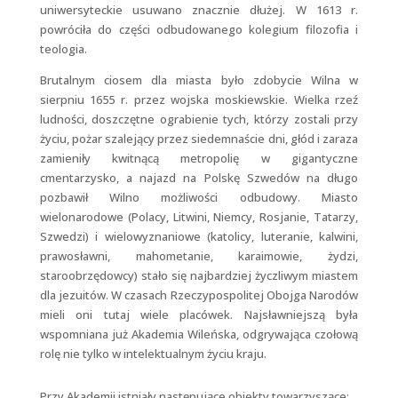
uniwersyteckie usuwano znacznie dłużej. W 1613 r.
powróciła do części odbudowanego kolegium filozofia i
teologia.
Brutalnym ciosem dla miasta było zdobycie Wilna w
sierpniu 1655 r. przez wojska moskiewskie. Wielka rzeź
ludności, doszczętne ograbienie tych, którzy zostali przy
życiu, pożar szalejący przez siedemnaście dni, głód i zaraza
zamieniły kwitnącą metropolię w gigantyczne
cmentarzysko, a najazd na Polskę Szwedów na długo
pozbawił Wilno możliwości odbudowy. Miasto
wielonarodowe (Polacy, Litwini, Niemcy, Rosjanie, Tatarzy,
Szwedzi) i wielowyznaniowe (katolicy, luteranie, kalwini,
prawosławni, mahometanie, karaimowie, żydzi,
staroobrzędowcy) stało się najbardziej życzliwym miastem
dla jezuitów. W czasach Rzeczypospolitej Obojga Narodów
mieli oni tutaj wiele placówek. Najsławniejszą była
wspomniana już Akademia Wileńska, odgrywająca czołową
rolę nie tylko w intelektualnym życiu kraju.
Przy Akademii istniały następujące obiekty towarzyszące: