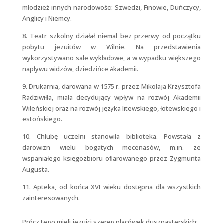
młodzież innych narodowości: Szwedzi, Finowie, Duńczycy,
Anglicy i Niemcy.
8. Teatr szkolny działał niemal bez przerwy od początku
pobytu jezuitów w Wilnie. Na przedstawienia
wykorzystywano sale wykładowe, a w wypadku większego
napływu widzów, dziedzińce Akademii.
9. Drukarnia, darowana w 1575 r. przez Mikołaja Krzysztofa
Radziwiłła, miała decydujący wpływ na rozwój Akademii
Wileńskiej oraz na rozwój języka litewskiego, łotewskiego i
estońskiego.
10. Chlubę uczelni stanowiła biblioteka. Powstała z
darowizn wielu bogatych mecenasów, m.in. ze
wspaniałego księgozbioru ofiarowanego przez Zygmunta
Augusta.
11. Apteka, od końca XVI wieku dostępna dla wszystkich
zainteresowanych.
Prócz tego mieli jezuici szereg placówek duszpasterskich: