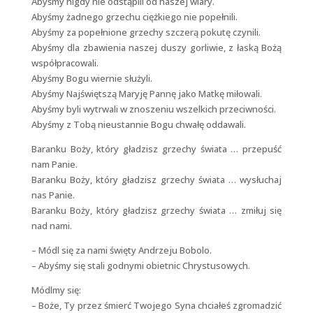
Abyśmy nigdy nie odstąpili od naszej wiary.
Abyśmy żadnego grzechu ciężkiego nie popełnili.
Abyśmy za popełnione grzechy szczerą pokutę czynili.
Abyśmy dla zbawienia naszej duszy gorliwie, z łaską Bożą
współpracowali.
Abyśmy Bogu wiernie służyli.
Abyśmy Najświętszą Maryję Pannę jako Matkę miłowali.
Abyśmy byli wytrwali w znoszeniu wszelkich przeciwności.
Abyśmy z Tobą nieustannie Bogu chwałę oddawali.
Baranku Boży, który gładzisz grzechy świata … przepuść
nam Panie.
Baranku Boży, który gładzisz grzechy świata … wysłuchaj
nas Panie.
Baranku Boży, który gładzisz grzechy świata … zmiłuj się
nad nami.
– Módl się za nami święty Andrzeju Bobolo.
– Abyśmy się stali godnymi obietnic Chrystusowych.
Módlmy się:
– Boże, Ty przez śmierć Twojego Syna chciałeś zgromadzić