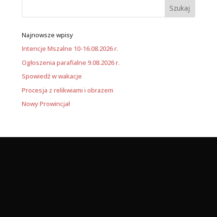
Najnowsze wpisy
Intencje Mszalne 10-16.08.2026 r.
Ogłoszenia parafialne 9.08.2026 r.
Spowiedź w wakacje
Procesja z relikwiami i obrazem
Nowy Prowincjał