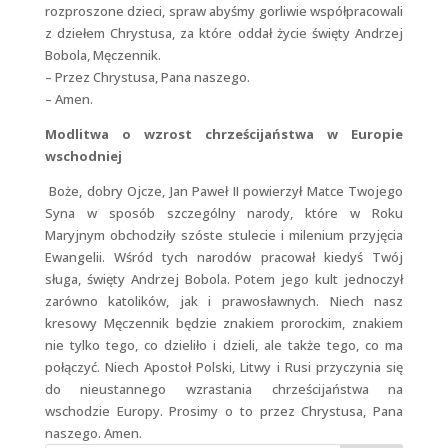
rozproszone dzieci, spraw abyśmy gorliwie współpracowali
z dziełem Chrystusa, za które oddał życie święty Andrzej
Bobola, Męczennik.
– Przez Chrystusa, Pana naszego.
– Amen.
Modlitwa o wzrost chrześcijaństwa w Europie
wschodniej
Boże, dobry Ojcze, Jan Paweł II powierzył Matce Twojego
Syna w sposób szczególny narody, które w Roku
Maryjnym obchodziły szóste stulecie i milenium przyjęcia
Ewangelii. Wśród tych narodów pracował kiedyś Twój
sługa, święty Andrzej Bobola. Potem jego kult jednoczył
zarówno katolików, jak i prawosławnych. Niech nasz
kresowy Męczennik będzie znakiem prorockim, znakiem
nie tylko tego, co dzieliło i dzieli, ale także tego, co ma
połączyć. Niech Apostoł Polski, Litwy i Rusi przyczynia się
do nieustannego wzrastania chrześcijaństwa na
wschodzie Europy. Prosimy o to przez Chrystusa, Pana
naszego. Amen.