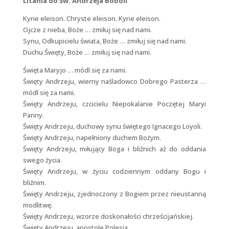
Litania do Św. Andrzeja Boboli
Kyrie eleison. Chryste eleison. Kyrie eleison.
Ojcze z nieba, Boże … zmiłuj się nad nami.
Synu, Odkupicielu świata, Boże … zmiłuj się nad nami.
Duchu Święty, Boże … zmiłuj się nad nami.
Święta Maryjo … módl się za nami.
Święty Andrzeju, wierny naśladowco Dobrego Pasterza …
módl się za nami.
Święty Andrzeju, czcicielu Niepokalanie Poczętej Maryi
Panny.
Święty Andrzeju, duchowy synu świętego Ignacego Loyoli.
Święty Andrzeju, napełniony duchem Bożym.
Święty Andrzeju, miłujący Boga i bliźnich aż do oddania
swego życia.
Święty Andrzeju, w życiu codziennym oddany Bogu i
bliźnim.
Święty Andrzeju, zjednoczony z Bogiem przez nieustanną
modlitwę.
Święty Andrzeju, wzorze doskonałości chrześcijańskiej.
Święty Andrzeju, apostole Polesia.