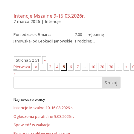
Intencje Mszalne 9-15.03.2026r.
7 marca 2026
|
Intencje
Poniedziałek 9 marca 7.00 – + Joannę
Janowską (od Leokadii Janowskiej z rodziną)...
Strona 5 z 51
«
Pierwsza
«
...
3
4
5
6
7
...
10
20
30
...
»
»
Najnowsze wpisy
Intencje Mszalne 10-16.08.2026 r.
Ogłoszenia parafialne 9.08.2026 r.
Spowiedź w wakacje
Procesja z relikwiami i obrazem