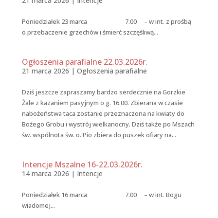
21 marca 2026
|
Intencje
Poniedziałek 23 marca 7.00 – w int. z prośbą
o przebaczenie grzechów i śmierć szczęśliwą...
Ogłoszenia parafialne 22.03.2026r.
21 marca 2026
|
Ogłoszenia parafialne
Dziś jeszcze zapraszamy bardzo serdecznie na Gorzkie
Żale z kazaniem pasyjnym o g. 16.00. Zbierana w czasie
nabożeństwa taca zostanie przeznaczona na kwiaty do
Bożego Grobu i wystrój wielkanocny. Dziś także po Mszach
św. wspólnota św. o. Pio zbiera do puszek ofiary na...
Intencje Mszalne 16-22.03.2026r.
14 marca 2026
|
Intencje
Poniedziałek 16 marca 7.00 – w int. Bogu
wiadomej...