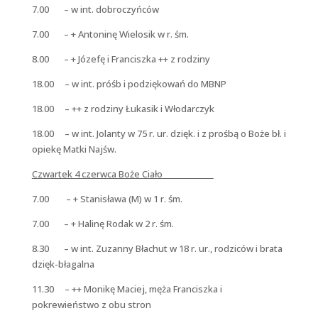
7.00 – w int. dobroczyńców
7.00 – + Antoninę Wielosik w r. śm.
8.00 – + Józefę i Franciszka ++ z rodziny
18.00 – w int. próśb i podziękowań do MBNP
18.00 – ++ z rodziny Łukasik i Włodarczyk
18.00 – w int. Jolanty w 75 r. ur. dzięk. i z prośbą o Boże bł. i
opiekę Matki Najśw.
Czwartek 4 czerwca Boże Ciało
7.00 – + Stanisława (M) w 1 r. śm.
7.00 – + Halinę Rodak w 2 r. śm.
8.30 – w int. Zuzanny Błachut w 18 r. ur., rodziców i brata
dzięk-błagalna
11.30 – ++ Monikę Maciej, męża Franciszka i
pokrewieństwo z obu stron