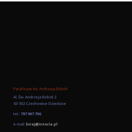
Parafia pw św. Andrzeja Boboli
Al. Św. Andrzeja Boboli 2
43-502 Czechowice-Dziedzice
tel.:
797 907 706
e-mail:
birej@interia.pl