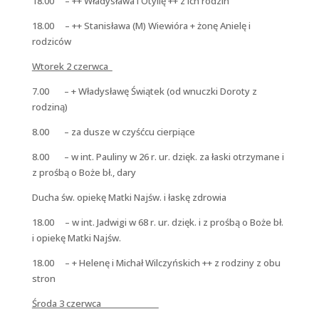
18.00 – ++ Władysława i Otylię ++ z ich rodzin
18.00 – ++ Stanisława (M) Wiewióra + żonę Anielę i
rodziców
Wtorek 2 czerwca
7.00 – + Władysławę Świątek (od wnuczki Doroty z
rodziną)
8.00 – za dusze w czyśćcu cierpiące
8.00 – w int. Pauliny w 26 r. ur. dzięk. za łaski otrzymane i
z prośbą o Boże bł., dary
Ducha św. opiekę Matki Najśw. i łaskę zdrowia
18.00 – w int. Jadwigi w 68 r. ur. dzięk. i z prośbą o Boże bł.
i opiekę Matki Najśw.
18.00 – + Helenę i Michał Wilczyńskich ++ z rodziny z obu
stron
Środa 3 czerwca