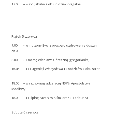
17.00 – w int. Jakuba z ok. ur. dzięk-błagalna
Piątek 5 czerwca
7.00 – w int. żony Ewy z prośbą o uzdrowienie duszy i
ciała
8.00 – + mamę Wiesławę Góreczną (gregorianka)
16.45 – ++ Eugenię i Władysława ++ rodziców z obu stron
18.00 – w int. wynagradzającej NSPJ i Apostolstwa
Modlitwy
18.00 – + Filipinę Łazarz w r. śm. oraz + Tadeusza
Sobota 6 czerwca