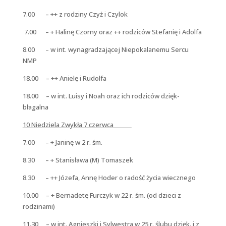
7.00 – ++ z rodziny Czyż i Czylok
7.00 – + Halinę Czorny oraz ++ rodziców Stefanię i Adolfa
8.00 – w int. wynagradzającej Niepokalanemu Sercu
NMP
18.00 – ++ Anielę i Rudolfa
18.00 – w int. Luisy i Noah oraz ich rodziców dzięk-
błagalna
10 Niedziela Zwykła 7 czerwca
7.00 – + Janinę w 2 r. śm.
8.30 – + Stanisława (M) Tomaszek
8.30 – ++ Józefa, Annę Hoder o radość życia wiecznego
10.00 – + Bernadetę Furczyk w 22 r. śm. (od dzieci z
rodzinami)
11.30 – w int. Agnieszki i Sylwestra w 25 r. ślubu dzięk. i z