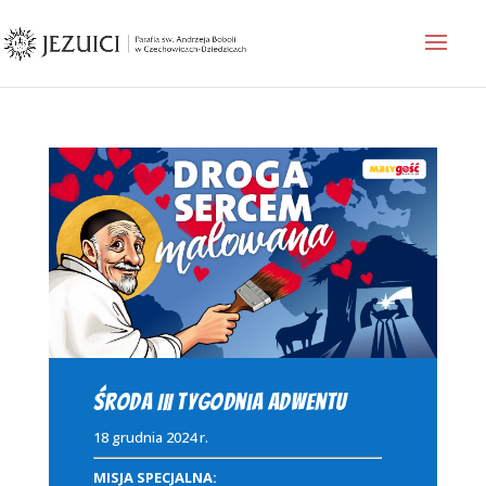
Środa III tygodnia Adwentu
18 grudnia 2024 r.
MISJA SPECJALNA: