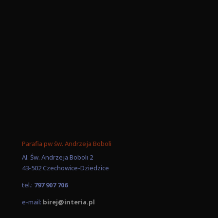
Parafia pw św. Andrzeja Boboli
Al. Św. Andrzeja Boboli 2
43-502 Czechowice-Dziedzice
tel.:
797 907 706
e-mail:
birej@interia.pl