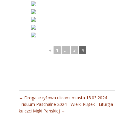
◄
1
...
3
4
←
Droga krzyżowa ulicami miasta 15.03.2024
Triduum Paschalne 2024 - Wielki Piątek - Liturgia
ku czci Męki Pańskiej
→